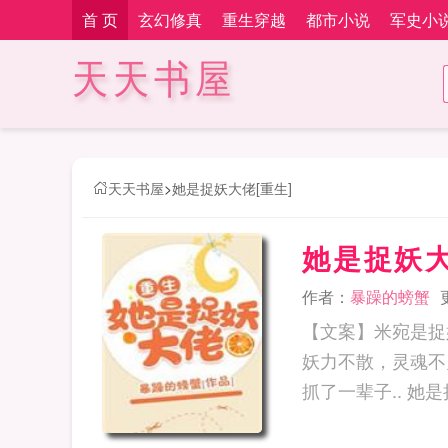
首 页
玄幻修真
重生穿越
都市小说
军史小
天天书屋
天天书屋
>
她是捉妖大佬[重生]
她是捉妖大
作者：
暴躁的螃蟹
【文案】米宛是捉
妖力不散，灵魂不
抓了一辈