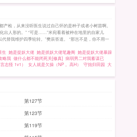
月都产检，从来没听医生说过自己怀的是种子或者小树苗啊。
出人形的。” “可是……”米宛看着被种在地里的自家儿
以代替我维护四季轮转。”樊辰答道。 “那岂不是，你不用一
重生
她是捉妖大佬
她是抓妖大佬笔趣阁
她是捉妖大佬暴躁
攻略我
做什么都不能闭死关[修真]
病弱男二对我蓄谋已
言志怪 1v1）
女人就是欠操（NP 。高H）
守拙归田园
大
第127节
第123节
第119节