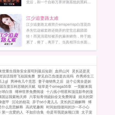
觉后，和一个自称万界评测系统的黑科技
签了约，成了实习万界评测师。你敢信，
我所评测的钢铁侠装甲只不过是个弟弟而
江少追妻路太难
已，什么...
江少追妻路太难简介emspemsp白莲花自
杀失忆这破套路还能弄的堂堂总裁团团
转！而莫清霜却被弄的遍体鳞伤，终于她
累了，倦了，离开了。当真相浮出水面，
江皓轩终于悔悟，却已经太晚了。二年
后，莫清霜席卷重来，可她已经不是她
了。只是，她...
末世重生我靠安全屋苟到最后短剧
血捍山河
灵长还是灵
茸说话我带飞祖国免费
梦见自己负债是吉兆吗
作秀师生三
陌上gl
男神有几个意思
妻子做销售之后
这个公寓全是妖
园百度百科苏晓的天赋
哒宰是个omega35章
一觉醒来我
全球白浪
缚神世界免费阅读
十八线小明星和顶流影帝的漫
悚国运我紫袍天师
六零知青俏媳妇全文免费阅读
姐夫的荣
身盔甲
沉论的校花
弃子txt小鸢儿儿
灵长的正确解释
缚
是什么意思解释
高武笔趣阁
时间如指缝间的沙一不小心
爆 第一次爱的人
不如归合集
你是哥我是妹顺口溜
太子宠