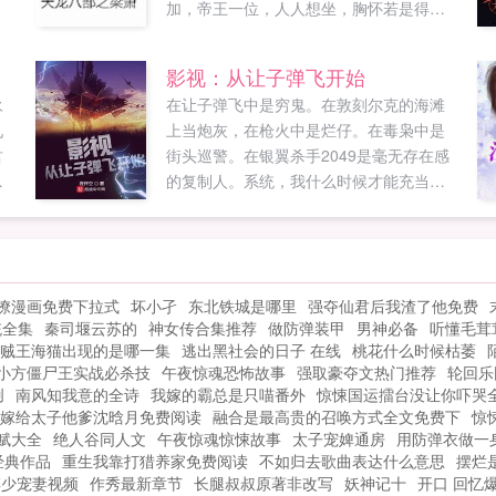
加，帝王一位，人人想坐，胸怀若是得民
心，又岂是天下不归？梁萧为救老父，一
闯皇宫，意外牵出亲母之仇。...
影视：从让子弹飞开始
永
在让子弹飞中是穷鬼。在敦刻尔克的海滩
九
上当炮灰，在枪火中是烂仔。在毒枭中是
君
街头巡警。在银翼杀手2049是毫无存在感
要
的复制人。系统，我什么时候才能充当主
宠
角或者大佬，哪怕是配角？哪怕只有几句
你
台词的小角色？系统如果您喜欢影视从让
天
子弹飞开始，别忘记分享给朋友...
威
撩漫画免费下拉式
坏小孑
东北铁城是哪里
强夺仙君后我渣了他免费
有
统全集
秦司堰云苏的
神女传合集推荐
做防弹装甲
男神必备
听懂毛茸
0
贼王海猫出现的是哪一集
逃出黑社会的日子 在线
桃花什么时候枯萎
威
小方僵尸王实战必杀技
午夜惊魂恐怖故事
强取豪夺文热门推荐
轮回乐
国
创
南风知我意的全诗
我嫁的霸总是只喵番外
惊悚国运擂台没让你吓哭
大
嫁给太子他爹沈晗月免费阅读
融合是最高贵的召唤方式全文免费下
惊
子
赋大全
绝人谷同人文
午夜惊魂惊悚故事
太子宠婢通房
用防弹衣做一
便
经典作品
重生我靠打猎养家免费阅读
不如归去歌曲表达什么意思
摆烂
傅少宠妻视频
作秀最新章节
长腿叔叔原著非改写
妖神记十
开口 回忆
您