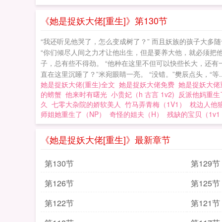
《她是捉妖大佬[重生]》第130节
“我还听见他哭了，怎么变成树了？” 而且妖族的孩子大
“你们倾尽人间之力才让他出生，但是要养大他，就必须把他
子，总有些不得劲。 “他种在这里不但可以快些长大，还有一
直在这里沉睡了？”米宛眼睛一亮。 “没错。”樊辰点头，“等..
她是捉妖大佬(重生)全文
她是捉妖大佬免费
她是捉妖大
的螃蟹
他来时有曙光
小贵妃（h 古言 1v2)
反派他妈重生了
久
七零大杂院的娇软美人
竹马弄青梅（1V1）
枕边人他
师姐她重生了（NP）
奇怪的姐夫（H）
残缺的宝贝（1v1
《她是捉妖大佬[重生]》最新章节
第130节
第129节
第126节
第125节
第122节
第121节