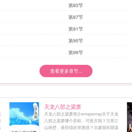
第83节
第87节
第91节
第95节
第99节
查看更多章节...
天龙八部之梁萧
就
天龙八部之梁萧简介emspemsp关于天龙
猪
八部之梁萧哪个弄权，可恨灭我？万里江
站
山画壁，谁经得此等诱惑？尔虞我诈阴谋