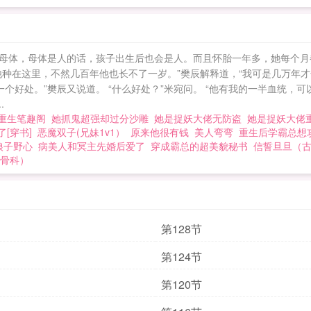
多随母体，母体是人的话，孩子出生后也会是人。而且怀胎一年多，她每个
种在这里，不然几百年他也长不了一岁。”樊辰解释道，“我可是几万年才化
个好处。”樊辰又说道。 “什么好处？”米宛问。 “他有我的一半血统，可
.
佬重生笔趣阁
她抓鬼超强却过分沙雕
她是捉妖大佬无防盗
她是捉妖大佬
[穿书]
恶魔双子(兄妹1v1）
原来他很有钱
美人弯弯
重生后学霸总想
狼子野心
病美人和冥主先婚后爱了
穿成霸总的超美貌秘书
信誓旦旦（古
 骨科）
第128节
第124节
第120节