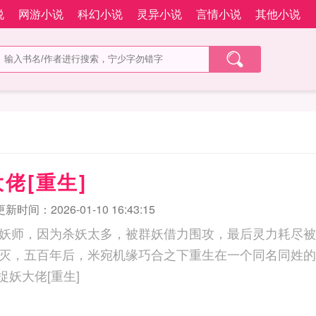
说
网游小说
科幻小说
灵异小说
言情小说
其他小说
佬[重生]
更新时间：2026-01-10 16:43:15
妖师，因为杀妖太多，被群妖借力围攻，最后灵力耗尽被
灭，五百年后，米宛机缘巧合之下重生在一个同名同姓的
子.. 她是捉妖大佬[重生]