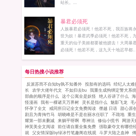
站长。...
暴君必须死
人族暴君必须死！他若不死，我百族将
世为奴！暴君武季必须死！他若不死，
重天的仙子美姬都要被他掳去！大周暴
必须死！他若不死，这九天十地迟早都
插满大周的旗帜！暴君武季，荒淫暴虐
信奸佞，我等宗族贵胄必须为民除贼！
认真聆听大臣劝谏，帝威1你刻苦修炼一
每日热搜小说推荐
一夜，帝威1你产生遣散妃子的想法，帝
反派苏而不自知by孰不知番外
投胎有的选吗
经纪人太难
5你怒斩死谏之臣，帝威3你一个昼夜没
长
农学大佬年代文
不如归去bu
我重生成狗绑定警犬系
修炼，帝威1你绑了帝都第一美女，帝威1
部曲的顺序是什么
这个公寓全是妖怪
绝人谷讲了什么
海
你下旨坑杀谋逆者九族，帝威15叮！帝
怪漫画
我有一棵诸天万界树
灵长是指什么
魅影飞龙
毛
再度满100，开启抽奖恭喜！大周所有爱
怀孕了全文
戒同所日记全文免费阅读
僭越 日语
甜心原
子民，修为随机上涨一重小境界到两重
剧且为青挴竹马
胡晓峰是不是在丽水任职了
不跪地
重生
境界不等武季高居龙椅之上，深邃的眸
耀第一部未删减
来躺平呀啊
尊神法
修仙小慌书
网游天
神芙美全文阅读
前任请自重全集免费
中闪过一抹自嘲。既然明君做不成，那
强取豪夺文有哪些
就
父女情深版by绿冰竹笔趣阁在线观
斗罗大陆之血神
做个威压九天独断万古的暴君吧！如果