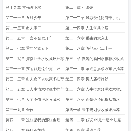
第十九章 拉张波下水
第二十章 小眼镜
第二十一章 五好少年
第二十二章 谈恋爱还得有部手机
第二十三章 出大事了
第二十四章 人生何其幸运
第二十五章 一言不合就开车
第二十六章 重生的意义上
第二十七章 重生的意义下
第二十八章 管他三七二十一
第二十就章 撩拨巨头求收藏球推荐
第三十章 傲娇的易网求推荐求收藏
第三十一章 要的就是这个范儿求收
第三十二章 年近思乡求收藏求推荐
藏求推荐
第三十三章 出人命了求收藏求推荐
第三十四章 男人还得挣钱
第三十五章 日久生情求收藏求推荐
第三十六章 人生得意须尽欢求收藏
求推荐
第三十七章 人间不值得求收藏求推
第三十八章 你是否还记得从前求收
荐
藏求推荐
第三十九章 合伙
第四十章 未来规划求收藏求推荐
第四十一章 这栋是我的那栋也是
第四十二章 低调shi最牛逼de炫耀
第四十三章 择日不如撞日
第四十四章 毛遂自荐