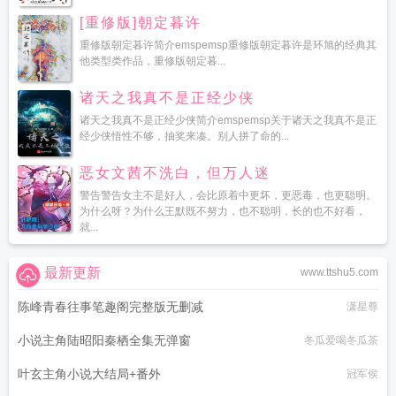
[重修版]朝定暮许
重修版朝定暮许简介emspemsp重修版朝定暮许是环旭的经典其
他类型类作品，重修版朝定暮...
诸天之我真不是正经少侠
诸天之我真不是正经少侠简介emspemsp关于诸天之我真不是正
经少侠悟性不够，抽奖来凑。别人拼了命的...
恶女文茜不洗白，但万人迷
警告警告女主不是好人，会比原着中更坏，更恶毒，也更聪明。
为什么呀？为什么王默既不努力，也不聪明，长的也不好看，
就...
最新更新
www.ttshu5.com
陈峰青春往事笔趣阁完整版无删减
潇星尊
小说主角陆昭阳秦栖全集无弹窗
冬瓜爱喝冬瓜茶
叶玄主角小说大结局+番外
冠军侯