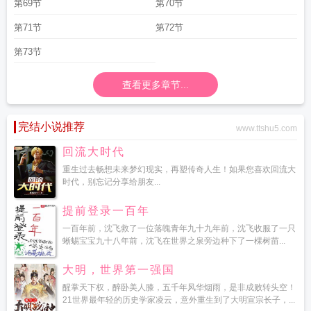
第69节
第70节
第71节
第72节
第73节
查看更多章节...
完结小说推荐
www.ttshu5.com
回流大时代
重生过去畅想未来梦幻现实，再塑传奇人生！如果您喜欢回流大
时代，别忘记分享给朋友...
提前登录一百年
一百年前，沈飞救了一位落魄青年九十九年前，沈飞收服了一只
蜥蜴宝宝九十八年前，沈飞在世界之泉旁边种下了一棵树苗...
大明，世界第一强国
醒掌天下权，醉卧美人膝，五千年风华烟雨，是非成败转头空！
21世界最年轻的历史学家凌云，意外重生到了大明宣宗长子，...