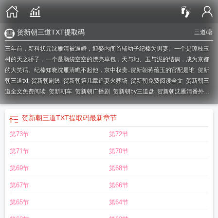
贺新朝三道TXT提取码
三道
/著
三年前，新科状元沈雁清被逼婚，迎娶内阁首辅幼子纪榛为男妻。一个是琼枝玉
树的天之骄子，一个是脑袋空空的漂亮草包，天与地、玉与泥的结偶，成为京都
的大笑话。纪榛知晓沈雁清瞧不起他，京中权贵..
贺新朝蒋蕴玉的官配是谁
贺新
朝三道txt
贺新朝剧透
贺新朝第几章追妻火葬场
贺新朝免费阅读全文
贺新朝三
道全文免费阅读
贺新朝车
贺新朝广播剧
贺新朝by三道盘
贺新朝沈雁清番外篇
图片
贺新朝三道长佩
贺新朝三道免费阅读全文
贺新朝类似推荐
贺新朝TXT
贺
新朝是be吗
贺新朝by三道讲什么
贺新朝txt
贺新朝三道 百度
贺新朝三皇子喜欢
贺新朝三道TXT提取码
最新章节
纪榛吗
贺新朝by三道全文免费阅读txt
贺新朝讲的什么
贺新朝推文
贺新朝by三
第73节
第72节
道 剧透
贺新朝第几章和离
贺新郎
贺新朝纪榛沈雁清
贺新朝TXT百度
贺新朝三
道资源
贺新朝三道百度
贺新朝笔趣阁
贺新朝百度
贺新朝by三道全文免费阅
贺
第71节
第70节
新朝by三道讲了什么
贺新朝三道讲的什么
贺新朝by三道剧透
贺新朝晋江
贺新
朝 推文
贺新朝沈雁清
贺新朝by三道晋江
贺新朝吐槽弃文
贺新朝三道TXT提取
第69节
第68节
码
贺新朝by三道全文免费阅读
贺新朝免费阅读
贺新朝好看吗
贺新朝追妻火葬
第67节
第66节
场哪章
贺新朝by三道讲的什么
贺新朝by三道好看吗
贺新朝 笔趣阁
贺新朝番外
全部内容
贺新朝讲的什么故事
贺新朝有车吗
贺新朝讲什么
贺新朝 txt
贺新朝
第65节
第64节
三道笔趣阁
贺新朝全文免费阅读
贺新朝番外天长地久
贺新朝什么时候追妻
贺