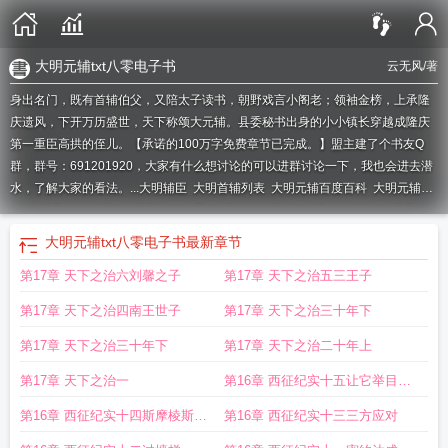
大明元辅txt八零电子书
云无风
/著
身出名门，既有首辅伯父，又陪太子读书，朝野戏言小阁老；领袖金榜，上承隆
庆遗风，下开万历盛世，天下称颂大元辅。县委秘书出身的小小镇长穿越成隆庆
第一重臣高拱的侄儿。【承诺的100万字免费章节已完成。】盟主建了个书友Q
群，群号：691201920，大家有什么想讨论的可以进群讨论一下，我也会进去潜
水，了解大家的看法。...
大明辅臣
大明首辅列表
大明元辅百度百科
大明元辅
txt
大明元辅 云无风
大明元辅txt八零
大明辅佐朱元璋
大明首辅排序
大明元辅
txt八零电子书
大明元辅笔趣阁无弹窗最新章节更新
大明元辅百度
元朝大明王是
大明元辅txt八零电子书
最新章节
谁
大明元辅笔趣阁手机版
大明元辅起点
大明元辅123
大明元辅 顶点
大明辅
第17章 天下之治六刘馨之子
第17章 天下之治五三王子
君
大明元辅TXT
大明元辅笔趣阁
大明元辅快眼看书
大明元辅全文免费阅读
辅
政大明
大明望族
大明辅政王
大明次辅
大明元辅女主最后和谁在一起了
明朝元
第17章 天下之治四南王世子
第17章 天下之治三十年下
辅是什么意思
大明辅国公
大明成立大元
大明元辅女主有几个
大明首辅都有
谁
大明元辅TXT精校版
大明元辅好看吗
大明元辅几个女主
重生之大明边军
大
第17章 天下之治三十年下
第17章 天下之治二十年上
明元辅TXT完本
大明元辅女主角有几个
第17章 天下之治一
第16章 西征纪实十五让它举目皆
敌
第16章 西征纪实十四斯摩棱斯克
第16章 西征纪实十三三方应对
会战6k大章