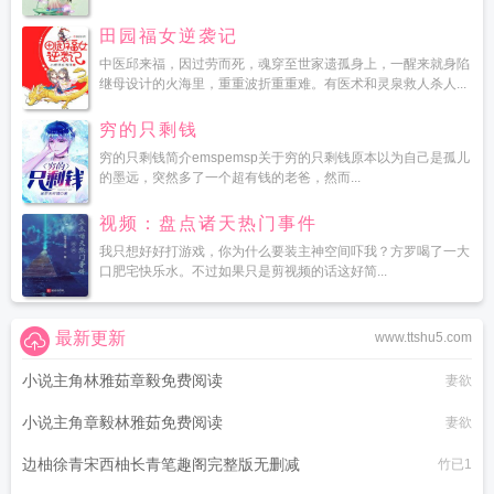
田园福女逆袭记
中医邱来福，因过劳而死，魂穿至世家遗孤身上，一醒来就身陷
继母设计的火海里，重重波折重重难。有医术和灵泉救人杀人...
穷的只剩钱
穷的只剩钱简介emspemsp关于穷的只剩钱原本以为自己是孤儿
的墨远，突然多了一个超有钱的老爸，然而...
视频：盘点诸天热门事件
我只想好好打游戏，你为什么要装主神空间吓我？方罗喝了一大
口肥宅快乐水。不过如果只是剪视频的话这好简...
最新更新
www.ttshu5.com
小说主角林雅茹章毅免费阅读
妻欲
小说主角章毅林雅茹免费阅读
妻欲
边柚徐青宋西柚长青笔趣阁完整版无删减
竹已1