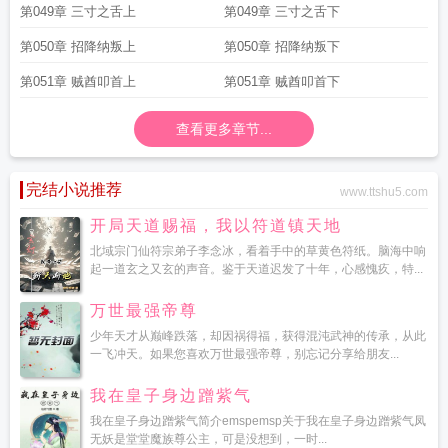
第049章 三寸之舌上
第049章 三寸之舌下
第050章 招降纳叛上
第050章 招降纳叛下
第051章 贼酋叩首上
第051章 贼酋叩首下
查看更多章节...
完结小说推荐
www.ttshu5.com
开局天道赐福，我以符道镇天地
北域宗门仙符宗弟子李念冰，看着手中的草黄色符纸。脑海中响
起一道玄之又玄的声音。鉴于天道迟发了十年，心感愧疚，特...
万世最强帝尊
少年天才从巅峰跌落，却因祸得福，获得混沌武神的传承，从此
一飞冲天。如果您喜欢万世最强帝尊，别忘记分享给朋友...
我在皇子身边蹭紫气
我在皇子身边蹭紫气简介emspemsp关于我在皇子身边蹭紫气凤
无妖是堂堂魔族尊公主，可是没想到，一时...