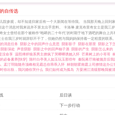
曼的自传选
儿院参观，却不知道归家后有一个大新闻在等待我。 当我那天晚上回到
但这个消息对我来说并不算太出乎意料。 卡洛琳·麦克布里奇女士是我三岁
女士曾经在那个被称作“咆哮的二十年代”的时期于地下酒吧的舞台上共事
女士在我三岁时就辞职不干了，但她仍然与我妈妈保持着一定程度的联系。她
来的消息任务
阴影之中的回声什么意思
阴影影子
阴影在那里
阴影之下
影
阴影深处
声音阴影
阴影之中的回声柚子酒
阴影的产生
阴影怎么来的
是没命享
温熙傅烬狼系男主撩疯了哭唧唧诱她入怀
芒果树上的小哥哥
的必备素养[快穿]
陈叶白亭美人如玉玩玉那些年
秦阮蒋厅南被抛弃后我
人
孟汀羽陆随舟顶峰相见霸总你乖乖入怀
林朝朝霍南霆上司撩情这办公
时你出轨，我闪婚你哭什么
我们如何成为孤岛
方晏洲江清煖那晚我被
f线
后日谈
暗
下一步行动