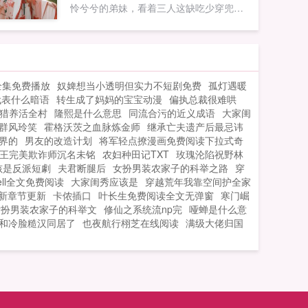
怜兮兮的弟妹，看着三人这缺吃少穿兜里
摸不出二文钱的样子，徐栩觉得她得在这
个世界搞钱。还好自己前世是国宴圣手，
菜谱做菜手拿把掐。不仅手握空间还锦鲤
运爆发的就了个首富家公子，可惜爹娘不
全集免费播放
奴婢想当小透明但实力不短剧免费
孤灯遇暖
给力，没办法她只能想办法保全...
代表什么暗语
转生成了妈妈的宝宝动漫
偏执总裁很难哄
猎养活全村
隆熙是什么意思
同流合污的近义成语
大家闺
群风玲笑
霍格沃茨之血脉炼金师
继承亡夫遗产后最忌讳
界的
男友的改造计划
将军轻点撩漫画免费阅读下拉式奇
王完美欺诈师沉名未铭
农妇种田记TXT
玫瑰沦陷祝野林
孩是反派短劇
夫君断腿后
女扮男装农家子的科举之路
穿
ell全文免费阅读
大家闺秀应该是
穿越荒年我靠空间护全家
新章节更新
卡侬插口
叶长生免费阅读全文无弹窗
寒门崛
女扮男装农家子的科举文
修仙之系统流np完
哑蝉是什么意
和冷脸糙汉同居了
也夜航行栩芝在线阅读
满级大佬归国