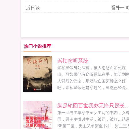
后日谈
番外一 i
热门小说推荐
崇祯窃听系统
崇祯皇帝身处深宫，被人忽悠而吊死煤
山。可如果他有窃听系统在手，能听到
人背后的议论，那还能亡国灭种么？好
吧，崇祯皇帝还是穿越的，虽然已经是
祯十一年末，可结果必定会改变！金戈
马，气吞万里如虎，我崇祯活这一世，
纵是轮回百世我亦无悔只愿
明必定中兴！（这是有系统加持的正经
第一世男主单穿书至女主写的书内，女
越历史文！）如果您喜欢崇祯窃听系统
国，男主卑微讨生活，被罚，被打…结
别忘记分享给朋友...
BE第二世，男主又单穿至书中，男主王