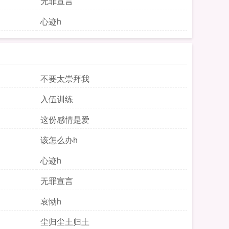
无罪宣言
心迹h
不要太崇拜我
入伍训练
这份感情是爱
该怎么办h
心迹h
无罪宣言
哀恸h
尘归尘土归土