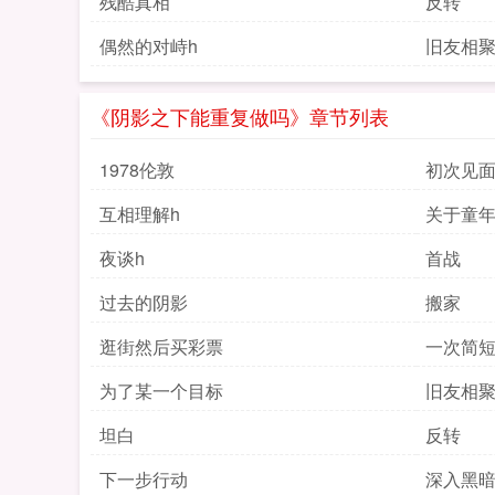
残酷真相
反转
偶然的对峙h
旧友相
《阴影之下能重复做吗》章节列表
1978伦敦
初次见面
互相理解h
关于童
夜谈h
首战
过去的阴影
搬家
逛街然后买彩票
一次简
为了某一个目标
旧友相
坦白
反转
下一步行动
深入黑