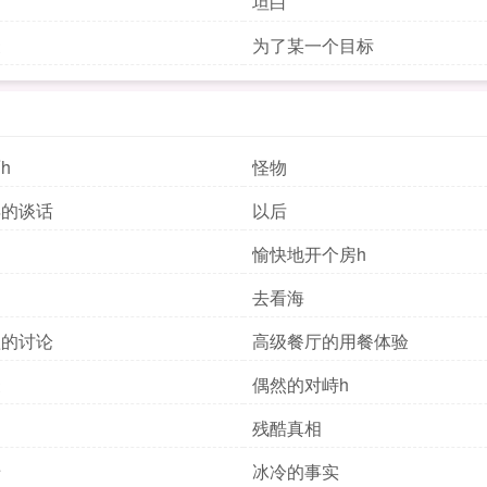
坦白
聚
为了某一个目标
h
怪物
年的谈话
以后
愉快地开个房h
去看海
短的讨论
高级餐厅的用餐体验
聚
偶然的对峙h
残酷真相
暗
冰冷的事实