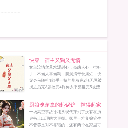
快穿：宿主又狗又无情
女主没情丝且水泥封心，蛊惑人心一把好
手，不当人喜当狗，脑洞清奇爱摆烂，快
穿身份随机1随手一拽的炮灰完2张无忌被
拐之后完3颜控完4许你太平盛世完5被渣男
哄骗的大小姐完6末世女主后宫文里的炮灰
完7无辜被杀的凡人女子...
厨娘魂穿拿的起锅铲，撑得起家
一场高空事故徐栩从现代穿到了没有在历
史书上出现的大雍朝。家里一堆爹娘管生
不管养是对不靠谱的，还有两个在家里可