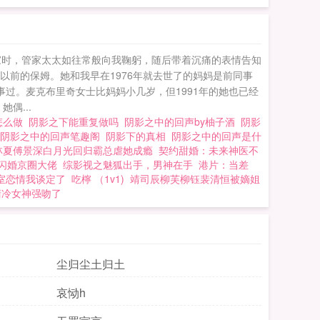
家时，管家太太如往常般向我鞠躬，随后带着沉痛的表情告知
以前的保姆。她和我早在1976年就去世了的妈妈是前同事
过。麦克布里奇女士比妈妈小几岁，但1991年的她也已经
偶...
怎么做
阴影之下能重复做吗
阴影之中的回声by柚子酒
阴影
阴影之中的回声笔趣阁
阴影下的真相
阴影之中的回声是什
林夏傅景深白月光回归霸总虐她成瘾
契约甜婚：未来神医不
闪婚京圈大佬
综影视之魅狐出手，男神在手
港片：当差
室恋情我谈定了
吃檸 （1v1)
靖司辰柳芙柳钰裴清恒被嫡姐
清冷女神强吻了
尘归尘土归土
哀恸h