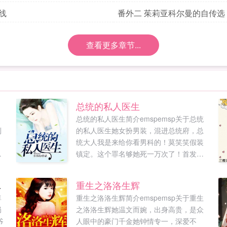
f线
番外二 茱莉亚科尔曼的自传选
查看更多章节...
总统的私人医生
总统的私人医生简介emspemsp关于总统
别
的私人医生她女扮男装，混进总统府，总
统大人我是来给你看男科的！莫笑笑假装
崇
镇定。这个罪名够她死一万次了！首发
铁
tianmeixscomωoо1⒏υip...
大
长相守
重生之洛洛生辉
穿
尊
重生之洛洛生辉简介emspemsp关于重生
，
局
之洛洛生辉她温文而婉，出身高贵，是众
爷
人眼中的豪门千金她钟情专一，深爱不