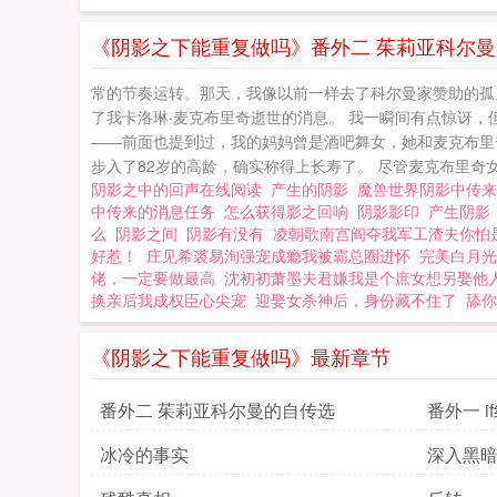
《阴影之下能重复做吗》番外二 茱莉亚科尔
常的节奏运转。那天，我像以前一样去了科尔曼家赞助的孤
了我卡洛琳·麦克布里奇逝世的消息。 我一瞬间有点惊讶，
——前面也提到过，我的妈妈曾是酒吧舞女，她和麦克布里奇
步入了82岁的高龄，确实称得上长寿了。 尽管麦克布里奇
阴影之中的回声在线阅读
产生的阴影
魔兽世界阴影中传
中传来的消息任务
怎么获得影之回响
阴影影印
产生阴
么
阴影之间
阴影有没有
凌朝歌南宫阎夺我军工渣夫你怕
好惹！
庄见希裘易洵强宠成瘾我被霸总圈进怀
完美白月光
佬，一定要做最高
沈初初萧墨夫君嫌我是个庶女想另娶他
换亲后我成权臣心尖宠
迎娶女杀神后，身份藏不住了
舔你
《阴影之下能重复做吗》最新章节
番外二 茱莉亚科尔曼的自传选
番外一 i
冰冷的事实
深入黑