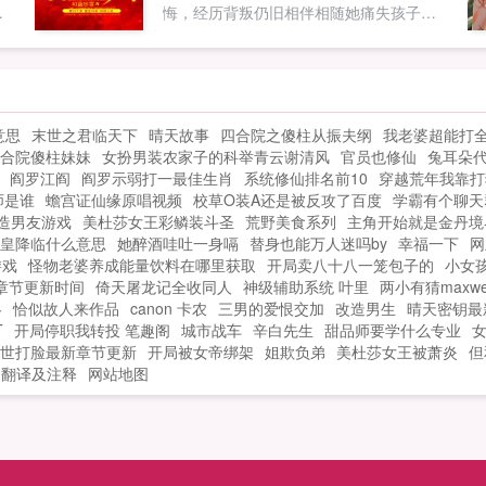
没
悔，经历背叛仍旧相伴相随她痛失孩子，
主
含恨而亡，诅咒的言语用在昔日的爱人身
结
上。都说含恨而死的人灵魂是不能升天
，
的，所以她带着仇恨重生了。重生后她时
女
而温柔，时而娇媚，复仇渣男，玩转人
意思
末世之君临天下
晴天故事
四合院之傻柱从振夫纲
我老婆超能打
生，更在娱乐圈大放异彩。新小说重生之
合院傻柱妹妹
女扮男装农家子的科举青云谢清风
官员也修仙
兔耳朵
嫡女天师已开坑，欢迎来阅啊点击右侧作
阎罗江阎
阎罗示弱打一最佳生肖
系统修仙排名前10
穿越荒年我靠打
者其他作品可直接找到，求收藏求评论幻
师是谁
蟾宫证仙缘原唱视频
校草O装A还是被反攻了百度
学霸有个聊天
蓝纱雪欢迎大家加入77420...
造男友游戏
美杜莎女王彩鳞装斗圣
荒野美食系列
主角开始就是金丹境
皇降临什么意思
她醉酒哇吐一身嗝
替身也能万人迷吗by
幸福一下
网
游戏
怪物老婆养成能量饮料在哪里获取
开局卖八十八一笼包子的
小女
章节更新时间
倚天屠龙记全收同人
神级辅助系统 叶里
两小有猜maxw
略
恰似故人来作品
canon 卡农
三男的爱恨交加
改造男生
晴天密钥最
T
开局停职我转投 笔趣阁
城市战车
辛白先生
甜品师要学什么专业
世打脸最新章节更新
开局被女帝绑架
姐欺负弟
美杜莎女王被萧炎
但
文翻译及注释
网站地图