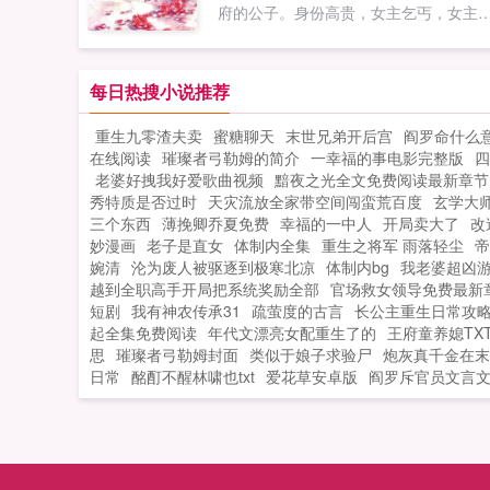
府的公子。身份高贵，女主乞丐，女主
有记忆，男主有前世的记忆，卑微求女
留下，说要弥补上一世对女主的亏欠…
局BE第三世，女主，女扮男装的洛家主
每日热搜小说推荐
男主男宠，妄想谈真心，做梦，最后，
重生九零渣夫卖
蜜糖聊天
末世兄弟开后宫
阎罗命什么
主，后悔了，百年剜心，最...
在线阅读
璀璨者弓勒姆的简介
一幸福的事电影完整版
四
老婆好拽我好爱歌曲视频
黯夜之光全文免费阅读最新章节
秀特质是否过时
天灾流放全家带空间闯蛮荒百度
玄学大
三个东西
薄挽卿乔夏免费
幸福的一中人
开局卖大了
改
妙漫画
老子是直女
体制内全集
重生之将军 雨落轻尘
帝
婉清
沦为废人被驱逐到极寒北凉
体制内bg
我老婆超凶
越到全职高手开局把系统奖励全部
官场救女领导免费最新
短剧
我有神农传承31
疏萤度的古言
长公主重生日常攻
起全集免费阅读
年代文漂亮女配重生了的
王府童养媳TX
思
璀璨者弓勒姆封面
类似于娘子求验尸
炮灰真千金在末
日常
酩酊不醒林啸也txt
爱花草安卓版
阎罗斥官员文言