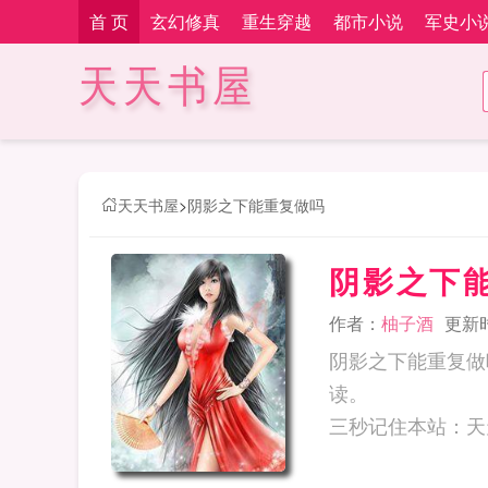
首 页
玄幻修真
重生穿越
都市小说
军史小
天天书屋
天天书屋
>
阴影之下能重复做吗
阴影之下
作者：
柚子酒
更新时间
阴影之下能重复做
读。