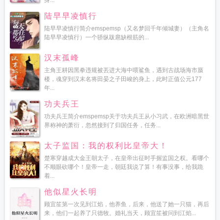
身...
陆早早凌慎行
陆早早凌慎行简介emspemsp（又名梦回千年倾城妻）（主角名
陆早早凌慎行）一个骄纵跋扈缺根筋的...
汉末孤峰
主角王耕因黑拳违规被丟进大海中喂鲨鱼，遇到古战场海市蜃
楼，魂穿到汉末名将田晏之子田峻的身上，此时正值公元177
年...
功夫兵王
功夫兵王简介emspemsp关于功夫兵王从小习武，在欧洲暗黑世
界称神的萧衍，忽然接到了归国任务，任务...
太子监国：我的权利比皇帝大！
楚寒穿越成大金王朝太子，在皇帝出征时手握监国之权。看哪个
不顺眼砍哪个！皇帝一走，朝廷我说了算！有事没事，给我跪
着...
他似星火长明
顾宜笙第一次见到江焰，他养鱼，后来，他送了她一只猫，再后
来，他们一起养了只德牧。婚礼当天，顾宜笙被问到江焰...