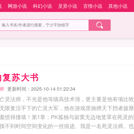
说
网游小说
科幻小说
灵异小说
言情小说
其他小说
的复苏大书
师
更新时间：2025-10-14 01:22:34
亡灵法师，不光是他等级高技术强，更主要是他有项比牧
无限复活手下的亡灵大军，他在游戏里驰骋天下挡者披靡
羞愤得撞墙！第1章：PK孤独与寂寞无边地笼罩在死灵
摸不到时间空间变化的一丝痕迹。我是一名死灵法师。也