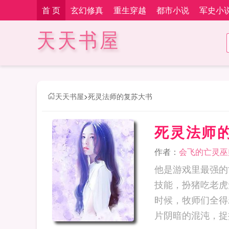
首 页
玄幻修真
重生穿越
都市小说
军史小
天天书屋
天天书屋
>
死灵法师的复苏大书
死灵法师
作者：
会飞的亡灵巫
他是游戏里最强的
技能，扮猪吃老虎
时候，牧师们全得
片阴暗的混沌，捉