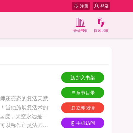
注册
登录
会员书架
阅读记录
加入书架
章节目录
师还变态的复活天赋
！当他施展复活术的
立即阅读
的国度，天空永远是一
手机访问
可以称作亡灵法师、