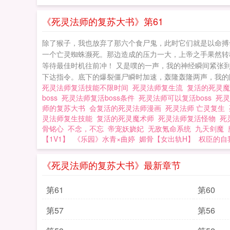
死灵巫师、亡灵巫
似一副皮包骨头的
《死灵法师的复苏大书》第61
下第一亡灵巫师在
除了猴子，我也放弃了那六个食尸鬼，此时它们就是以命搏
类的传言那是差远
一个亡灵蜘蛛濒死。那边造成的压力一大，上帝之手果然转
这一群亡灵齐列阵
等待最佳时机往前冲！ 又是噗的一声，我的神经瞬间紧张
下达指令。底下的爆裂僵尸瞬时加速，轰隆轰隆两声，我的眼
对于我这个职业游
死灵法师复活技能不限时间
死灵法师复生流
复活的死灵魔
机器，要谈喜爱是绝
boss
死灵法师复活boss条件
死灵法师可以复活boss
死
师
师的复苏大书
会复活的死灵法师漫画
死灵法师 亡灵复生
灵法师复生技能
复活的死灵魔术师
死灵法师复活怪物
死
骨铭心
不念，不忘
帝宠妖娆妃
无敌氪命系统
九天剑魔
【1V1】
《乐园》水青×曲婷
媚骨【女出轨H】
权臣的自
《死灵法师的复苏大书》最新章节
第61
第60
第57
第56