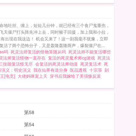
业听起来就恐怖，貌
出来诓人的。有我这个天
形容枯槁皮包骨头之
命地吐丝、缠上，短短几分钟，就已经有三个食尸鬼重伤，
觉真是从尾爽到头。
飞天僵尸打头阵先冲上去，同时猴子回援，加上我和小拉，
世》很逼真，即便是
有出现在我这边！ 机会又来了！这一刻我毫不犹豫，立即
活了两个恐怖分子，又是轰隆轰隆两声，爆裂僵尸在...
是把游戏当做赚钱的
ss吗
死灵法师复活的怪物算随从吗
死灵法师不能复活哪些
死灵法
灵法师复活怪物一直存在
复活的死灵魔术师cg游戏
死灵法
三技能复活怪无尽
会复活的死灵法师动漫
死灵复活术
死
俗演义：明史演义
我在仙界有道分身
医品透视
十宗罪
刻
王[电竞]
大佬妈咪宠上天
穿书后我嫁给了美强惨反派
第58
第54