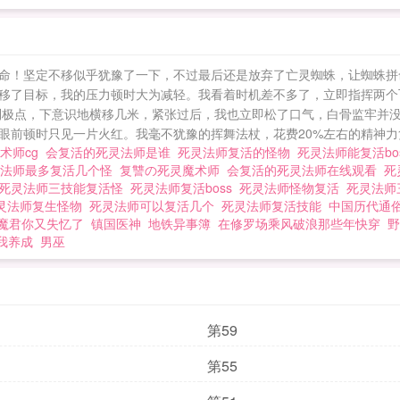
师。为数众多的马甲，却掩饰不了我们邪恶的身份。这职
惨淡样子。当然，这只是传闻，而传闻十有**是文人编
，那就是铁证。头顶冥冠，身披黑袍，骷髅法杖轻舞，跟
命！坚定不移似乎犹豫了一下，不过最后还是放弃了亡灵蜘蛛，让蜘蛛拼
了。眼前数百僵尸数千骷髅小弟，只听我一人指挥，这感
移了目标，我的压力顿时大为减轻。我看着时机差不多了，立即指挥两个
前，对于虚荣心强的人来说，实是一种难得的享受。《混
到极点，下意识地横移几米，紧张过后，我也立即松了口气，白骨监牢并没
前顿时只见一片火红。我毫不犹豫的挥舞法杖，花费20%左右的精神力复
戏玩家来说，恐怕也难免沉沦。一般而言，职业游戏者只
术师cg
会复活的死灵法师是谁
死灵法师复活的怪物
死灵法师能复活bo
对不沾边儿。当游戏成为一种职业，它就失去了它的乐趣。 会复活的
灵法师最多复活几个怪
复讐の死灵魔术师
会复活的死灵法师在线观看
死
死灵法师三技能复活怪
死灵法师复活boss
死灵法师怪物复活
死灵法师
灵法师复生怪物
死灵法师可以复活几个
死灵法师复活技能
中国历代通
魔君你又失忆了
镇国医神
地铁异事簿
在修罗场乘风破浪那些年快穿
野
我养成
男巫
第59
第55