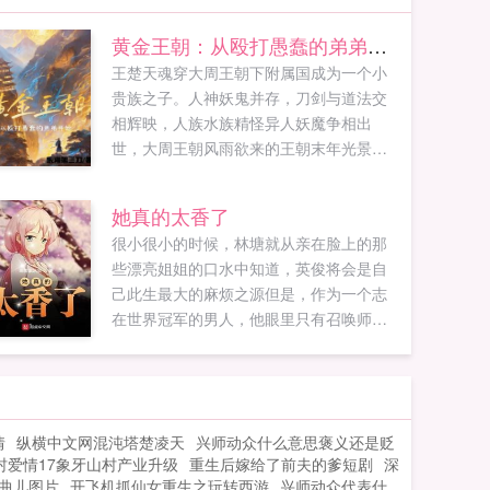
黄金王朝：从殴打愚蠢的弟弟开始
王楚天魂穿大周王朝下附属国成为一个小
贵族之子。人神妖鬼并存，刀剑与道法交
相辉映，人族水族精怪异人妖魔争相出
世，大周王朝风雨欲来的王朝末年光景
下，正是建功立业之时。多年后，坐在直
入云霄的黄金树下，王楚天昭告四方，登
她真的太香了
基为帝。曰自古天子自称皇帝，乃告诫子
很小很小的时候，林塘就从亲在脸上的那
孙后代皇为文治，帝为武功，坐天下要堂
些漂亮姐姐的口水中知道，英俊将会是自
皇之道，霸...
己此生最大的麻烦之源但是，作为一个志
在世界冠军的男人，他眼里只有召唤师奖
杯，他的战场也只在召唤师峡谷！女人只
会影响我的操作！再多再漂亮的女粉丝，
都无法令他多眨一下眼睛。然而竟然会有
人为了追星，脑瘫到把整个俱乐部买下来
情
纵横中文网混沌塔楚凌天
兴师动众什么意思褒义还是贬
我林塘就算从俱乐部楼顶跳下去！就算从
村爱情17象牙山村产业升级
重生后嫁给了前夫的爹短剧
深
此被封杀，再也上不了赛场！也绝对不会
曲儿图片
开飞机抓仙女重生之玩转西游
兴师动众代表什