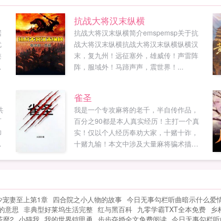
抗战大将汉末纵横
踞
抗战大将汉末纵横简介emspemsp关于抗
忧
战大将汉末纵横抗战大将汉末纵横纵横汉
类
末，复九州！远征塞外，雄威传！声雷阵
启
阵，服域外！马蹄声声，震世界！...
的
练
雀圣
共
我是一个专攻麻将的老千，半自传作品，
可
百分之90都是本人真实经历！主打一个真
御
实！仅以个人经历奉劝大家，十赌十诈，
十赌九输！本文中涉及大量麻将骗术描
王
写，千术手法描写，请勿模仿！赌之人生
排
终有尽头...
消
，
少宠妻至上第1章
四合院之小人物的故事
今日无事勾栏听曲暗示什么爱
！
的意思
非典型好莱坞生活完整
红与黑百科
九零学霸TXT全本免费
乡
为
茶靡2
小猫我
我的世界铠甲勇
步步夺婚全文免费阅读
今日无事勾栏听