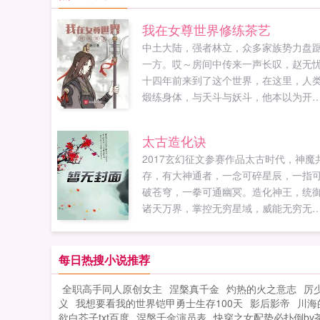
我在女尊世界修练茶艺
中土大陆，强者林立，众多家族势力盘
一方。哎～房间中传来一声长叹，赵无
十四年前来到了这个世界，在这里，人
煅练身体，与天斗与妖斗，他本以为开
了一段上天入地，神挡杀神，佛挡杀佛
强者之路。如果您喜欢我在女尊世界修
太古造化诀
茶艺，别忘记分享给朋友...
2017玄幻征文参赛作品太古时代，神魔
存，有大神通者，一念可碎星辰，一指
破苍穹，一拳可通幽冥。造化神王，统
诸天万界，掌控无穷星域，威能无穷无
尽，乃是神魔共尊的至高存在。造化神
所修的太古造化诀，因此成为太古时代
名第一的禁忌神术。十万年后，苏冥携
每日热搜小说推荐
失万载的太古造化诀，从微末之中崛起
全职高手同人原创女主
涅槃真千金
灼热的火之意志
厉
斩圣子！灭天骄！战天！战地！战神魔
义
我想要看我的世界铠甲勇士生存100天
影后影帝
川海
演绎一段轰轰烈烈的传奇人生，最终成
欲白芥子txt百度
涅槃千金演员表
快穿之女配势必扑倒by