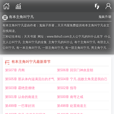
有本主角叫宁凡
鬼疯子
/著
有本主角叫宁凡是由作者：鬼疯子所著，天天书屋免费提供有本主角叫宁凡全文
在线阅读。
三秒记住本站：天天书屋 网址：www.ttshu5.com
主人公宁凡的叫什么名字
什么
主人公叫宁凡
主角叫宁凡的全集
主角宁凡的叫什么
有个主角叫宁凡
有部主人
公叫宁凡
有一本主角叫宁凡
一部主角叫宁凡
有一部主角叫宁凡
男主角宁凡
那
个主角叫宁凡
主角是宁凡
主角宁凡名字
主角宁凡的
的主角叫宁凡
主角宁凡是
什么
找一部主角叫宁凡
主角叫宁凡
主角宁凡全集无弹窗
有本主角叫宁凡
主角
有本主角叫宁凡
最新章节
名叫宁凡
哪本主角叫宁凡
什么主角叫宁凡
宁凡的
那本主角叫宁凡
宁凡主人
第507章 丹阁
第506章 回宗门神炎皇朝
公
主人公宁凡
主角宁凡全集无弹窗免费阅读
主角叫宁凡的在线阅读
主角宁凡
全集无弹窗阅读
第505章 那从体内溢满流出的才气
第504章 宁凡 战败主角竟是我自己
第503章 霸绝意缠绕
第502章 指导
第501章 认命的南道主
第500章 南穹之戒
第499章 一巴掌好润
第498章 处置南道主