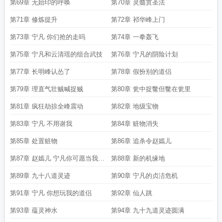
你能走吗
第69章 无始印的呼唤
第70章 灵髓贯圣法
第71章 修炼提升
第72章 祁华峰上门
第73章 宁凡 你们抢的走吗
第74章 一拳轰飞
第75章 宁凡和云清瑶的组合武技
第76章 宁凡的阴险计划
第77章 长明峰认怂了
第78章 假扮别的道侣
第79章 理直气壮贼喊捉贼
第80章 瓮中捉鳖但鳖在瓮里
第81章 疯狂劫掠全峰震动
第82章 地级宝物
第83章 宁凡 不用谢我
第84章 赃物消失
第85章 处置赃物
第86章 追杀令赵嫣儿
第87章 赵嫣儿 宁凡你可愿当我的
第88章 新的机缘地
妾
第89章 九十八道灵迹
第90章 宁凡的贞洁危机
第91章 宁凡 你想玩我的道侣
第92章 仙人跳
第93章 蕴灵神水
第94章 九十九道灵迹圆满