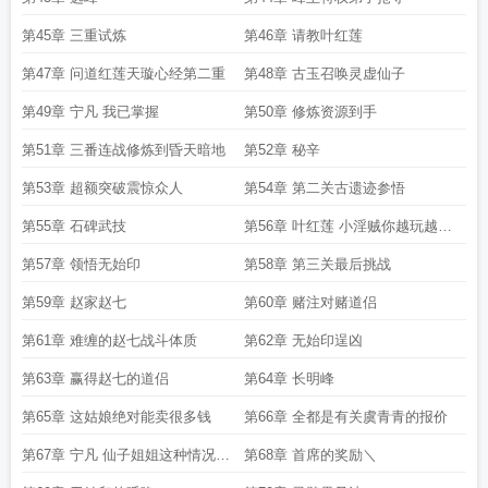
第45章 三重试炼
第46章 请教叶红莲
第47章 问道红莲天璇心经第二重
第48章 古玉召唤灵虚仙子
第49章 宁凡 我已掌握
第50章 修炼资源到手
第51章 三番连战修炼到昏天暗地
第52章 秘辛
第53章 超额突破震惊众人
第54章 第二关古遗迹参悟
第55章 石碑武技
第56章 叶红莲 小淫贼你越玩越花
是吧
第57章 领悟无始印
第58章 第三关最后挑战
第59章 赵家赵七
第60章 赌注对赌道侣
第61章 难缠的赵七战斗体质
第62章 无始印逞凶
第63章 赢得赵七的道侣
第64章 长明峰
第65章 这姑娘绝对能卖很多钱
第66章 全都是有关虞青青的报价
第67章 宁凡 仙子姐姐这种情况下
第68章 首席的奖励＼