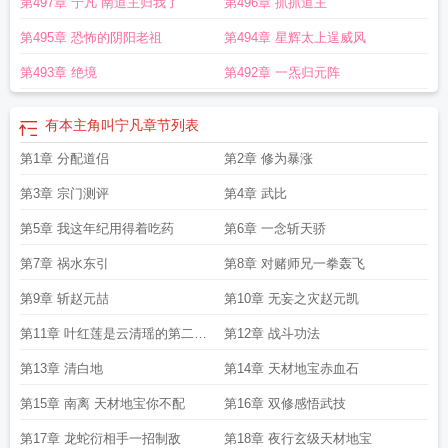
第497章 宁凡 南道主归我了
第496章 抓抓道主
第495章 恐怖的阴阳老祖
第494章 星辉太上逞威风
第493章 绝境
第492章 一炁归元阵
有本主角叫宁凡
章节列表
第1章 分配道侣
第2章 修为暴涨
第3章 宗门测评
第4章 武比
第5章 我这年纪用得着吃药
第6章 一念斩天骄
第7章 祸水东引
第8章 对赌师兄一拳轰飞
第9章 斩赵元喆
第10章 无妄之灾赵元凯
第11章 叶红莲是云清瑶的第二人
第12章 战斗功法
格
第13章 清白地
第14章 天材地宝赤血石
第15章 南离 天材地宝你不配
第16章 双修感悟武技
第17章 龙蛇衍相手一招制敌
第18章 夜行玄级天材地宝