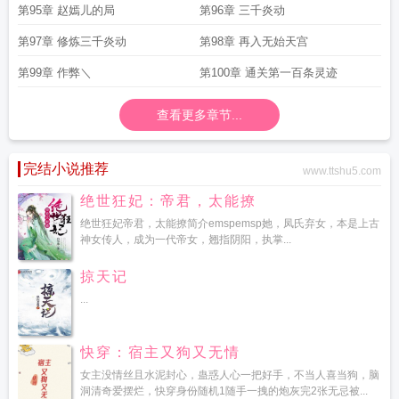
第95章 赵嫣儿的局
第96章 三千炎动
第97章 修炼三千炎动
第98章 再入无始天宫
第99章 作弊＼
第100章 通关第一百条灵迹
查看更多章节...
完结小说推荐
www.ttshu5.com
绝世狂妃：帝君，太能撩
绝世狂妃帝君，太能撩简介emspemsp她，凤氏弃女，本是上古
神女传人，成为一代帝女，翘指阴阳，执掌...
掠天记
...
快穿：宿主又狗又无情
女主没情丝且水泥封心，蛊惑人心一把好手，不当人喜当狗，脑
洞清奇爱摆烂，快穿身份随机1随手一拽的炮灰完2张无忌被...