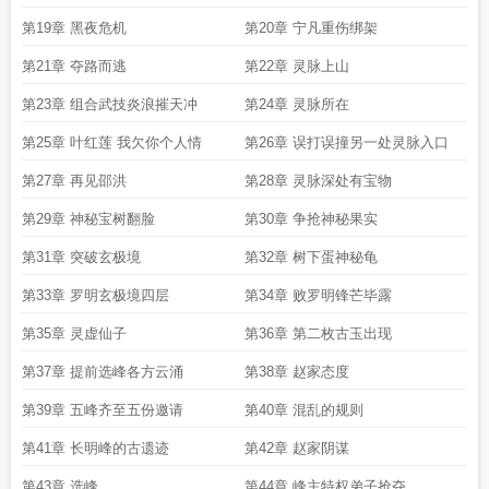
第19章 黑夜危机
第20章 宁凡重伤绑架
第21章 夺路而逃
第22章 灵脉上山
第23章 组合武技炎浪摧天冲
第24章 灵脉所在
第25章 叶红莲 我欠你个人情
第26章 误打误撞另一处灵脉入口
第27章 再见邵洪
第28章 灵脉深处有宝物
第29章 神秘宝树翻脸
第30章 争抢神秘果实
第31章 突破玄极境
第32章 树下蛋神秘龟
第33章 罗明玄极境四层
第34章 败罗明锋芒毕露
第35章 灵虚仙子
第36章 第二枚古玉出现
第37章 提前选峰各方云涌
第38章 赵家态度
第39章 五峰齐至五份邀请
第40章 混乱的规则
第41章 长明峰的古遗迹
第42章 赵家阴谋
第43章 选峰
第44章 峰主特权弟子抢夺