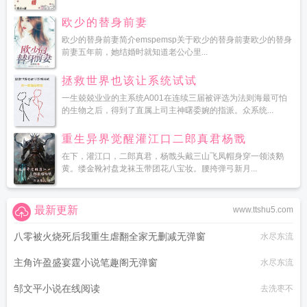
欧少的替身前妻
欧少的替身前妻简介emspemsp关于欧少的替身前妻欧少的替身
前妻五年前，她结婚时就知道老公心里...
拯救世界也该让系统试试
一生兢兢业业的主系统A001在连续三届被评选为法则海最可怕
的生物之后，得到了直属上司主神曙委婉的指派。众系统...
重生异界觉醒灌江口二郎真君杨戬
在下，灌江口，二郎真君，杨戬头戴三山飞凤帽身穿一领淡鹅
黄。缕金靴衬盘龙袜玉带团花八宝妆。腰挎弹弓新月...
最新更新
www.ttshu5.com
八零被火烧死后我重生虐翻全家无删减无弹窗
水尽东流
主角许盈盛宴霆小说笔趣阁无弹窗
水尽东流
邹文平小说在线阅读
去洗枣不