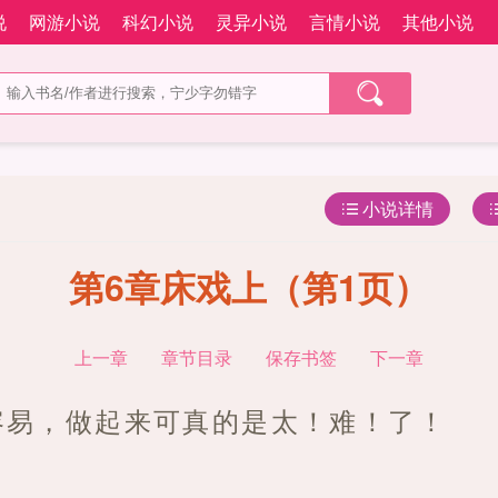
说
网游小说
科幻小说
灵异小说
言情小说
其他小说
小说详情
第6章床戏上（第1页）
上一章
章节目录
保存书签
下一章
容易，做起来可真的是太！难！了！