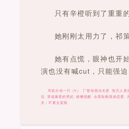
只有辛橙听到了重重
她刚刚太用力了，祁
她有点慌，眼神也开
演也没有喊cut，只能强
耳机分你一只（h）
厂督给我当夫君
毁灭人类
活
穿成暴君的男妃
雄狮觉醒
全星际教我谈恋爱
夫：不要太宠我