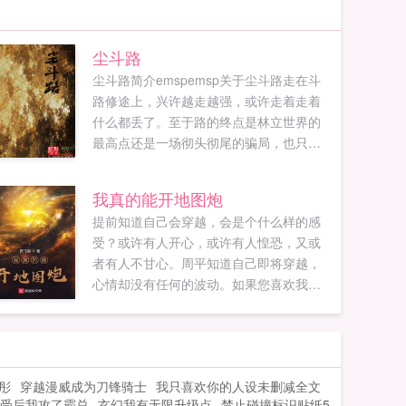
尘斗路
尘斗路简介emspemsp关于尘斗路走在斗
路修途上，兴许越走越强，或许走着走着
什么都丢了。至于路的终点是林立世界的
最高点还是一场彻头彻尾的骗局，也只有
到达过的人才知晓。...
我真的能开地图炮
提前知道自己会穿越，会是个什么样的感
受？或许有人开心，或许有人惶恐，又或
者有人不甘心。周平知道自己即将穿越，
心情却没有任何的波动。如果您喜欢我真
的能开地图炮，别忘记分享给朋友...
彤
穿越漫威成为刀锋骑士
我只喜欢你的人设未删减全文
受后我攻了霸总
玄幻我有无限升级点
禁止碰撞标识贴纸5