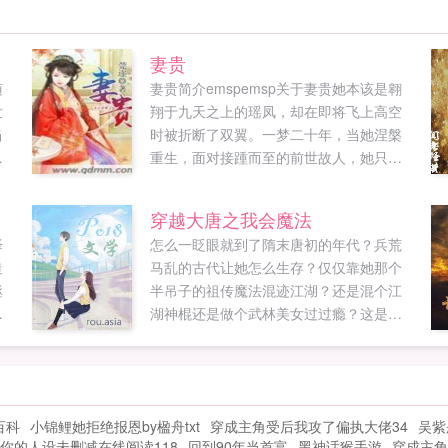
妻贵
随
妻贵简介emspemsp关于妻贵她本该是翱
发
翔于九天之上的瑶凤，却在即将飞上高空
当
时被折断了双翼。一梦二十年，当她涅槃
陨
重生，面对接踵而至的前世故人，她只想
追
说，拿了我的给我还回来，吃了我的给我
吐出来，欠了我的十倍还回来洗...
穿越大唐之我会魔法
泽
怎么一眨眼就到了隋末唐初的年代？兵荒
造
马乱的古代让她怎么生存？仅仅靠她那个
拯
半吊子的祖传魔法混迹江湖？还是混个江
楚
湖神棍还是做个武林美女过过瘾？这是个
怪
好问题…可是没想到竟然是这样的一个世
无
界啊！！！！...
号
获得
百科
小锦鲤她拒绝报恩by楹舟txt
穿成主角受后我攻了偏执大佬34
吴紫
你的人设未删减在线阅读118
回到90年当首富
黑神话猴手游
穿成主角