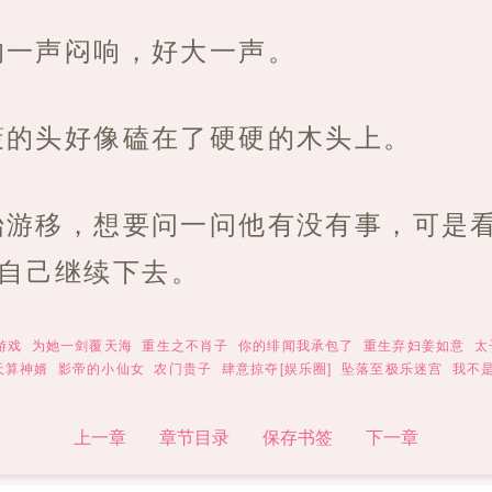
的一声闷响，好大一声。
策的头好像磕在了硬硬的木头上。
始游移，想要问一问他有没有事，可是
迫自己继续下去。
游戏
为她一剑覆天海
重生之不肖子
你的绯闻我承包了
重生弃妇姜如意
太
天算神婿
影帝的小仙女
农门贵子
肆意掠夺[娱乐圈]
坠落至极乐迷宫
我不
上一章
章节目录
保存书签
下一章