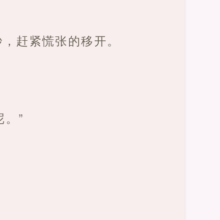
秒，赶紧慌张的移开。
。”