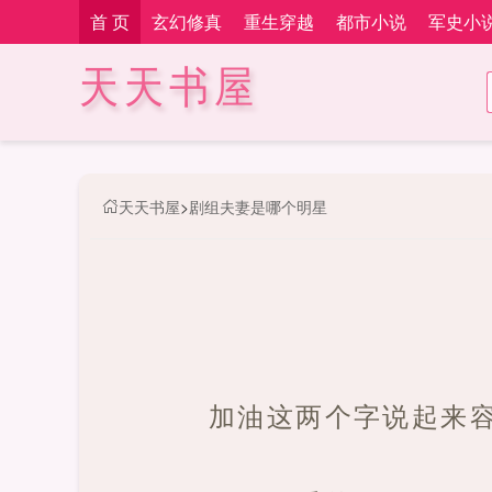
首 页
玄幻修真
重生穿越
都市小说
军史小
天天书屋
天天书屋
>
剧组夫妻是哪个明星
加油这两个字说起来