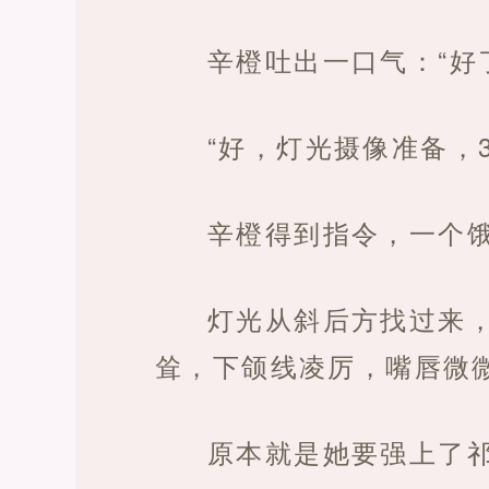
辛橙吐出一口气：“好
“好，灯光摄像准备，
辛橙得到指令，一个
灯光从斜后方找过来
耸，下颌线凌厉，嘴唇微
原本就是她要强上了