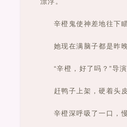
漂浮。
辛橙鬼使神差地往下
她现在满脑子都是昨
“辛橙，好了吗？”导
赶鸭子上架，硬着头
辛橙深呼吸了一口，