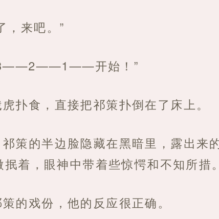
了，来吧。”
3——2——1——开始！”
饿虎扑食，直接把祁策扑倒在了床上。
，祁策的半边脸隐藏在黑暗里，露出来
微抿着，眼神中带着些惊愕和不知所措
祁策的戏份，他的反应很正确。