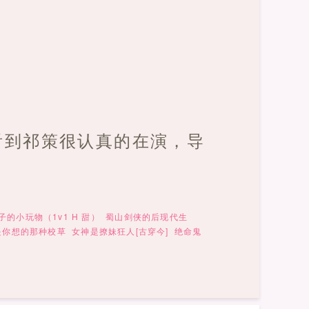
看到祁策很认真的在演，导
子的小玩物（1v1 H 甜）
蜀山剑侠的后现代生
是你想的那种校草
女神是撩妹狂人[古穿今]
绝命鬼