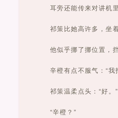
耳旁还能传来对讲机里
祁策比她高许多，坐
他似乎挪了挪位置，挡
辛橙有点不服气：“我
祁策温柔点头：“好。
“辛橙？”