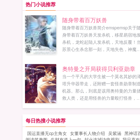
热门小说推荐
随身带着百万妖兽
随身带着百万妖兽简介emspemsp关于
身带着百万妖兽天发杀机，移星易宿地
杀机，龙蛇起陆人发杀机，天地反覆！
苏景心生杀念那一刻，天地失色，神魔
灭！看他如何带着百万妖兽踏平天下！
更win10menwoo18vip...
奥特曼之开局获得贝利亚勋章
当一个平凡的大学生被一个莫名其妙的
塔升华器带走，还附赠一套怪兽勋章制
机器。那么，到底是该用奥特曼的力量
救人类，还是用怪兽的力量殴打怪兽，
末看着自己手里的泽塔升华器和一大把
兽勋章，陷入了沉思中PS本书无女主，
女主，无女主，重要的事情说三遍！群
每日热搜小说推荐
1135436319如果您喜欢奥特曼之开局
国运直播无cp主角女
女董事长人物介绍
吴紫涵
黑神话
贝利亚勋章，别忘记分享给朋友...
阅读笔趣阁
生财有道上一句
封火连城诀电视剧
我只喜欢