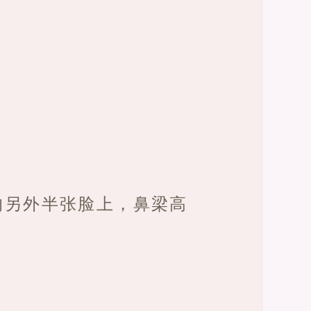
的另外半张脸上，鼻梁高
。