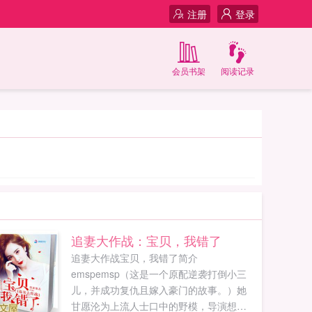
注册
登录
会员书架
阅读记录
追妻大作战：宝贝，我错了
追妻大作战宝贝，我错了简介
emspemsp（这是一个原配逆袭打倒小三
儿，并成功复仇且嫁入豪门的故事。）她
甘愿沦为上流人士口中的野模，导演想潜