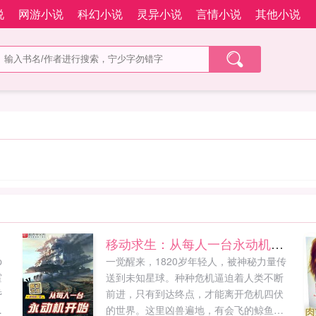
说
网游小说
科幻小说
灵异小说
言情小说
其他小说
移动求生：从每人一台永动机开始
p
一觉醒来，1820岁年轻人，被神秘力量传
霍
送到未知星球。种种危机逼迫着人类不断
昏
前进，只有到达终点，才能离开危机四伏
成
的世界。这里凶兽遍地，有会飞的鲸鱼，