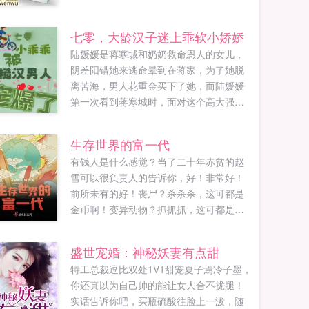
她制片人想睡她，多少次成名机会从她胯
下溜走。经纪人斜眼冷笑，你觉得你是总
七零，大龄汉子迷上乖软小娇娇
统的女儿么？想出名...
陆媛媛是蒋寒城和奶奶救命恩人的女儿，
阴差阳错她来逃命晕到在蒋家，为了她脱
离苦海，男人花重金买下了她，而陆媛媛
第一次看到蒋寒城时，面对这个高大强壮
的男人害怕直发抖。慢慢的相处后她见到
了男人冷硬下的柔情和细心，被他的呵护
生存世界的富一代
和付出感动，她是有人爱有人宠的。她开
有钱人是什么感觉？当了二十年赤贫的赵
始关注男人对他心动，陷在他的魅力和他
雪可以很负责人的告诉你，好！非常好！
爱意里，爱他无法自拔，想时刻...
前所未有的好！丧尸？杀杀杀，这可都是
金币啊！变异动物？抓抓抓，这可都是口
粮啊！苍天大树？砍砍砍，这可都是物资
啊！赵雪在各个世界一路杀杀杀抓抓抓砍
盛世宠婚：神秘妖妻有点甜
砍砍的，一不小心居然混成了个富一代，
特工总裁逗比双处1V1甜宠夏子焉冷子墨，
嘿嘿嘿！人生居然到达了巅峰，这找谁说
你还真以为自己帅的能让女人合不拢腿！
理去！如果您喜欢生存世界的富一代，别
实话告诉你吧，买瓶硫酸往脸上一泼，随
忘记分享给朋友...